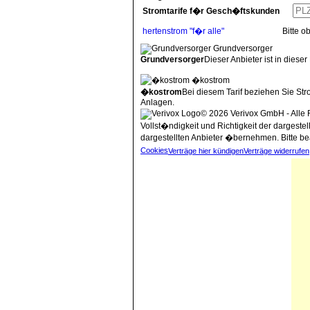
Stromtarife f�r Gesch�ftskunden
hertenstrom "f�r alle"
Bitte 
Grundversorger
Grundversorger
Dieser Anbieter ist in dieser
�kostrom
�kostrom
Bei diesem Tarif beziehen Sie St
Anlagen.
© 2026 Verivox GmbH - Alle 
Vollst�ndigkeit und Richtigkeit der dargeste
dargestellten Anbieter �bernehmen. Bitte be
Cookies
Verträge hier kündigen
Verträge widerrufen