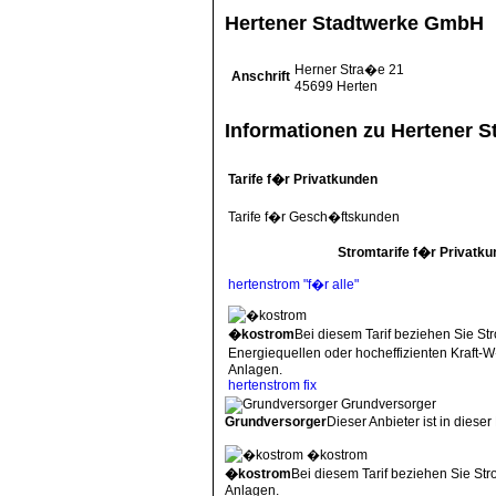
Hertener Stadtwerke GmbH
Herner Stra�e 21
Anschrift
45699
Herten
Informationen zu Hertener S
Tarife f�r Privatkunden
Tarife f�r Gesch�ftskunden
Stromtarife f�r Privatk
hertenstrom "f�r alle"
�kostrom
Bei diesem Tarif beziehen Sie St
Energiequellen oder hocheffizienten Kraft
Anlagen.
hertenstrom fix
Grundversorger
Grundversorger
Dieser Anbieter ist in dieser
�kostrom
�kostrom
Bei diesem Tarif beziehen Sie St
Anlagen.