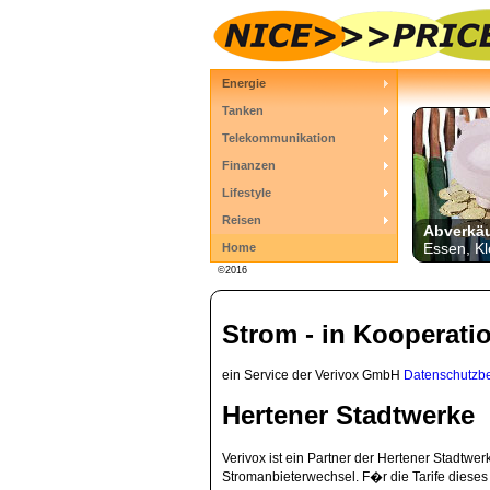
Energie
Tanken
Telekommunikation
Finanzen
Lifestyle
Reisen
Abverkä
Essen, Kl
Home
©2016
Strom - in Kooperati
ein Service der Verivox GmbH
Datenschutzb
Hertener Stadtwerke
Verivox ist ein Partner der Hertener Stadtw
Stromanbieterwechsel. F�r die Tarife dieses