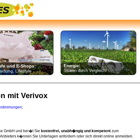
ufe und E-Shops:
Energie:
Sparen durch Vergleich!
eidung, Lifestyle
on mit Verivox
estimmungen;
erke GmbH und ber�t Sie
kostenfrei, unabh�ngig und kompetent
zum
 Anbieters k�nnen Sie Unterlagen anfordern oder sich direkt online anmelden.