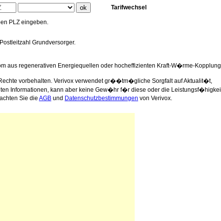
Tarifwechsel
oben PLZ eingeben.
 Postleitzahl Grundversorger.
rom aus regenerativen Energiequellen oder hocheffizienten Kraft-W�rme-Kopplung
Rechte vorbehalten. Verivox verwendet gr��tm�gliche Sorgfalt auf Aktualit�t,
llten Informationen, kann aber keine Gew�hr f�r diese oder die Leistungsf�higkei
achten Sie die
AGB
und
Datenschutzbestimmungen
von Verivox.