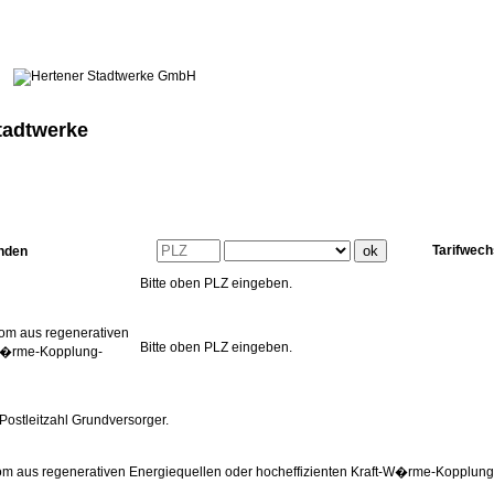
tadtwerke
Tarifwech
unden
Bitte oben PLZ eingeben.
rom aus regenerativen
Bitte oben PLZ eingeben.
-W�rme-Kopplung-
 Postleitzahl Grundversorger.
rom aus regenerativen Energiequellen oder hocheffizienten Kraft-W�rme-Kopplung