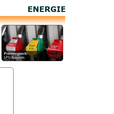
Preisvergleich:
LPG-AutoGas