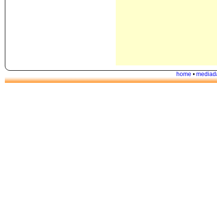
home
•
mediad