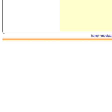
home
•
mediad