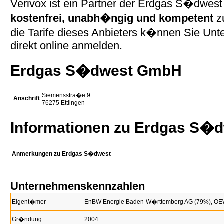
Verivox ist ein Partner der Erdgas S�dwe
kostenfrei, unabh�ngig und kompetent
z
die Tarife dieses Anbieters k�nnen Sie Unte
direkt online anmelden.
Erdgas S�dwest GmbH
Siemensstra�e 9
Anschrift
76275
Ettlingen
Informationen zu Erdgas S�
Anmerkungen zu Erdgas S�dwest
Unternehmenskennzahlen
Eigent�mer
EnBW Energie Baden-W�rttemberg AG (79%), OE
Gr�ndung
2004