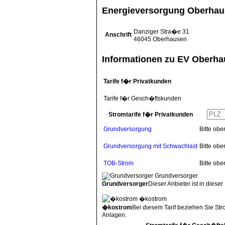
Energieversorgung Oberha
Danziger Stra�e 31
Anschrift
46045
Oberhausen
Informationen zu EV Oberh
Tarife f�r Privatkunden
Tarife f�r Gesch�ftskunden
Stromtarife f�r Privatkunden
Grundversorgung
Bitte ob
Grundversorgung mit Schwachlast
Bitte ob
TOB-Strom
Bitte ob
Grundversorger
Grundversorger
Dieser Anbieter ist in dieser
�kostrom
�kostrom
Bei diesem Tarif beziehen Sie St
Anlagen.