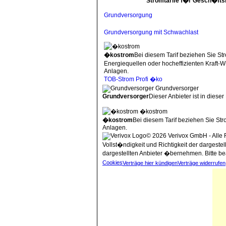
Stromtarife f�r Gesch�ft
Grundversorgung
Grundversorgung mit Schwachlast
�kostrom
Bei diesem Tarif beziehen Sie St
Energiequellen oder hocheffizienten Kraft
Anlagen.
TOB-Strom Profi �ko
Grundversorger
Grundversorger
Dieser Anbieter ist in dieser
�kostrom
�kostrom
Bei diesem Tarif beziehen Sie St
Anlagen.
© 2026 Verivox GmbH - Alle 
Vollst�ndigkeit und Richtigkeit der dargeste
dargestellten Anbieter �bernehmen. Bitte be
Cookies
Verträge hier kündigen
Verträge widerrufen