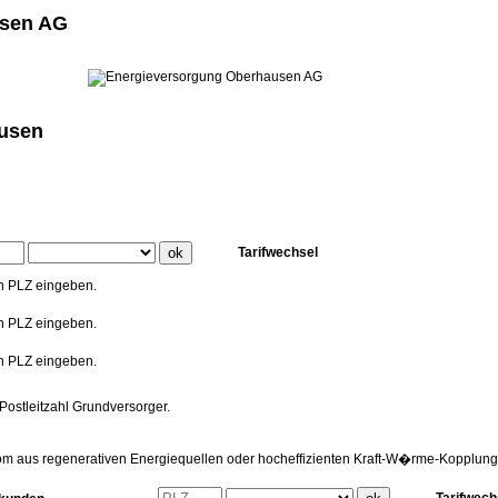
usen AG
ausen
Tarifwechsel
en PLZ eingeben.
en PLZ eingeben.
en PLZ eingeben.
 Postleitzahl Grundversorger.
rom aus regenerativen Energiequellen oder hocheffizienten Kraft-W�rme-Kopplung