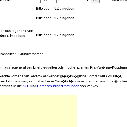
Tarifwech
skunden
Bitte oben PLZ eingeben.
Bitte oben PLZ eingeben.
rom aus regenerativen
Bitte oben PLZ eingeben.
-W�rme-Kopplung-
 Postleitzahl Grundversorger.
rom aus regenerativen Energiequellen oder hocheffizienten Kraft-W�rme-Kopplung
Rechte vorbehalten. Verivox verwendet gr��tm�gliche Sorgfalt auf Aktualit�t,
llten Informationen, kann aber keine Gew�hr f�r diese oder die Leistungsf�higkei
achten Sie die
AGB
und
Datenschutzbestimmungen
von Verivox.