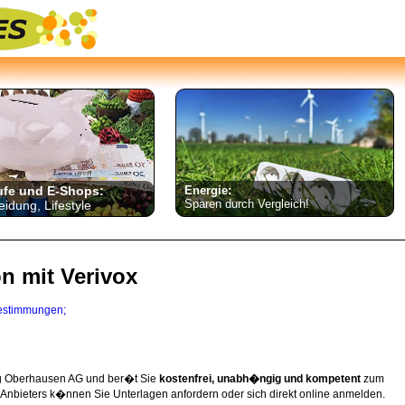
ufe und E-Shops:
Energie:
Sparen durch Vergleich!
eidung, Lifestyle
on mit Verivox
estimmungen;
ung Oberhausen AG und ber�t Sie
kostenfrei, unabh�ngig und kompetent
zum
 Anbieters k�nnen Sie Unterlagen anfordern oder sich direkt online anmelden.