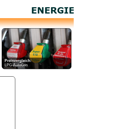
Preisvergleich:
LPG-AutoGas