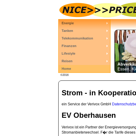
Energie
Tanken
Telekommunikation
Finanzen
Lifestyle
Reisen
Abverkä
Essen, Kl
Home
©2016
Strom - in Kooperati
ein Service der Verivox GmbH
Datenschutzb
EV Oberhausen
Verivox ist ein Partner der Energieversorg
Stromanbieterwechsel. F�r die Tarife dieses