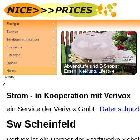
Energie
Tanken
Telekommunikation
Finanzen
Lifestyle
Reisen
Abverkäufe und E-Shops:
Essen, Kleidung, Lifestyle
Home
©2016
Strom - in Kooperation mit Verivox
ein Service der Verivox GmbH
Datenschutz
Sw Scheinfeld
Verivox ist ein Partner der Stadtwerke Sche