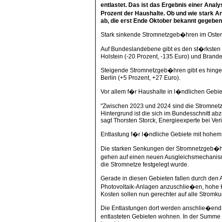
entlastet. Das ist das Ergebnis einer Anal
Prozent der Haushalte. Ob und wie stark 
ab, die erst Ende Oktober bekannt gegebe
Stark sinkende Stromnetzgeb�hren im Oste
Auf Bundeslandebene gibt es den st�rksten
Holstein (-20 Prozent, -135 Euro) und Brande
Steigende Stromnetzgeb�hren gibt es hinge
Berlin (+5 Prozent, +27 Euro).
Vor allem f�r Haushalte in l�ndlichen Gebie
"Zwischen 2023 und 2024 sind die Stromnet
Hintergrund ist die sich im Bundesschnitt a
sagt Thorsten Storck, Energieexperte bei Ver
Entlastung f�r l�ndliche Gebiete mit hohem
Die starken Senkungen der Stromnetzgeb�hr
gehen auf einen neuen Ausgleichsmechanis
die Stromnetze festgelegt wurde.
Gerade in diesen Gebieten fallen durch den
Photovoltaik-Anlagen anzuschlie�en, hohe K
Kosten sollen nun gerechter auf alle Stromku
Die Entlastungen dort werden anschlie�end 
entlasteten Gebieten wohnen. In der Summe