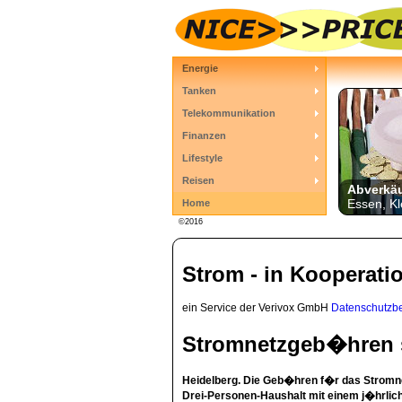
Energie
Tanken
Telekommunikation
Finanzen
Lifestyle
Reisen
Abverkä
Essen, Kl
Home
©2016
Strom - in Kooperati
ein Service der Verivox GmbH
Datenschutzb
Stromnetzgeb�hren s
Heidelberg. Die Geb�hren f�r das Stromn
Drei-Personen-Haushalt mit einem j�hrlic