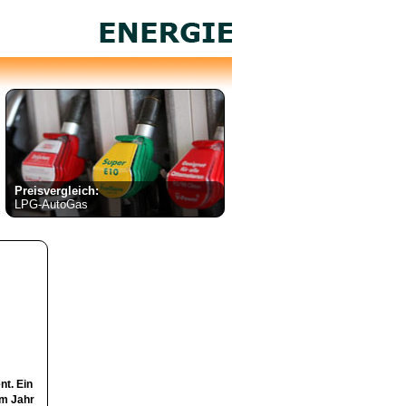
Preisvergleich:
LPG-AutoGas
t. Ein
im Jahr