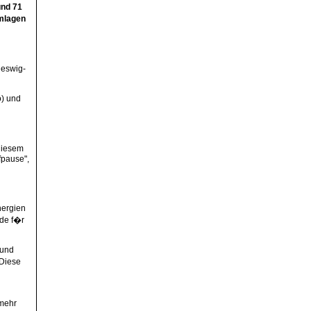
und 71
Umlagen
leswig-
o) und
diesem
fpause",
nergien
de f�r
 und
 Diese
 mehr