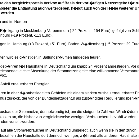
yse des Vergleichsportals Verivox auf Basis der vorl�ufigen Netzentgelte f�r r
Anbieter die Entlastung auch weitergeben, h�ngt auch von der H�he weiterer 
n werden.
n und im Norden
 R�ckgang in Mecklenburg-Vorpommern (-24 Prozent, -154 Euro), gefolgt von Sch
nburg (-19 Prozent, -113 Euro).
gen in Hamburg (+8 Prozent, +51 Euro), Baden-W�rttemberg (+5 Prozent, 29 Eur
ten wird es g�nstiger, in Ballungsr�umen hingegen teurer.
zgeb�hren f�r Haushalte in Deutschland um knapp 24 Prozent angestiegen. Vor 
bzeichnende leichte Absenkung der Stromnetzentgelte eine willkommene Verschnau
ivox.
 Anteil erneuerbarer Energien
en in eher d�nnbesiedelten Gebieten mit einem starken Ausbau erneuerbarer E
mus zur�ck, der von der Bundesnetzagentur als zust�ndiger Regulierungsbeh�r
 Ausbau der Stromnetze, der notwendig ist, um die steigende Zahl von Windr�dern
osten an, die bisher von vergleichsweise wenigen Verbrauchern bezahlt wurden.
nden verteilt werden.
auf alle Stromverbraucher in Deutschland umgelegt, auch wenn sie in den zuvor
 bezahlen die Haushalte dort dennoch weniger, w�hrend alle anderen Haushalte