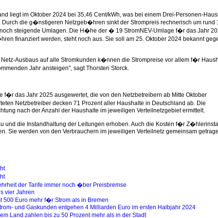
land liegt im Oktober 2024 bei 35,46 Cent/kWh, was bei einem Drei-Personen-Haus
t. Durch die g�nstigeren Netzgeb�hren sinkt der Strompreis rechnerisch um rund 
s noch steigende Umlagen. Die H�he der � 19 StromNEV-Umlage f�r das Jahr 202
ren finanziert werden, steht noch aus. Sie soll am 25. Oktober 2024 bekannt ge
 Netz-Ausbaus auf alle Stromkunden k�nnen die Strompreise vor allem f�r Haush
mmenden Jahr ansteigen", sagt Thorsten Storck.
te f�r das Jahr 2025 ausgewertet, die von den Netzbetreibern ab Mitte Oktober
teten Netzbetreiber decken 71 Prozent aller Haushalte in Deutschland ab. Die
ung nach der Anzahl der Haushalte im jeweiligen Verteilnetzgebiet ermittelt.
 und die Instandhaltung der Leitungen erhoben. Auch die Kosten f�r Z�hlerinstal
en. Sie werden von den Verbrauchern im jeweiligen Verteilnetz gemeinsam getrag
ht
ht
hrheit der Tarife immer noch �ber Preisbremse
is vier Jahren
t 500 Euro mehr f�r Strom als in Bremen
om- und Gaskunden entgehen 4 Milliarden Euro im ersten Halbjahr 2024
m Land zahlen bis zu 50 Prozent mehr als in der Stadt