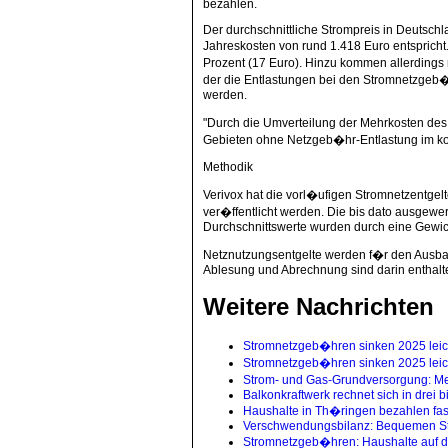
bezahlen.
Der durchschnittliche Strompreis in Deutsch
Jahreskosten von rund 1.418 Euro entsprich
Prozent (17 Euro). Hinzu kommen allerding
der die Entlastungen bei den Stromnetzgeb�h
werden.
"Durch die Umverteilung der Mehrkosten des
Gebieten ohne Netzgeb�hr-Entlastung im ko
Methodik
Verivox hat die vorl�ufigen Stromnetzentgel
ver�ffentlicht werden. Die bis dato ausgewer
Durchschnittswerte wurden durch eine Gewicht
Netznutzungsentgelte werden f�r den Ausbau
Ablesung und Abrechnung sind darin enthalt
Weitere Nachrichten
Stromnetzgeb�hren sinken 2025 leic
Stromnetzgeb�hren sinken 2025 leic
Strom- und Gas-Grundversorgung: Me
Balkonkraftwerk rechnet sich in drei b
Haushalte in Th�ringen bezahlen fas
Verschwendungsbilanz: Bequemen Str
Stromnetzgeb�hren: Haushalte auf de