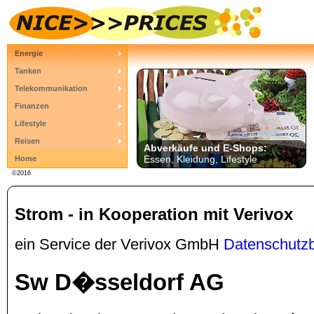
Energie
Tanken
Telekommunikation
Finanzen
Lifestyle
Reisen
Abverkäufe und E-Shops:
Essen, Kleidung, Lifestyle
Home
©2016
Strom - in Kooperation mit Verivox
ein Service der Verivox GmbH
Datenschutz
Sw D�sseldorf AG