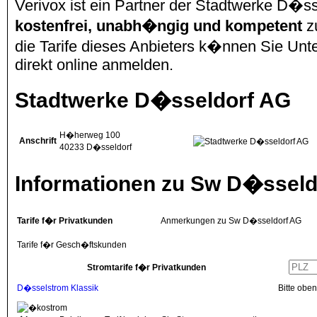
Verivox ist ein Partner der Stadtwerke D�s
kostenfrei, unabh�ngig und kompetent
z
die Tarife dieses Anbieters k�nnen Sie Unte
direkt online anmelden.
Stadtwerke D�sseldorf AG
H�herweg 100
Anschrift
40233
D�sseldorf
Informationen zu Sw D�sseld
Tarife f�r Privatkunden
Anmerkungen zu Sw D�sseldorf AG
Tarife f�r Gesch�ftskunden
Stromtarife f�r Privatkunden
D�sselstrom Klassik
Bitte obe