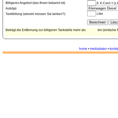
Billigeres Angebot (das Ihnen bekannt ist):
,9 €-Cent / l (z
Autotyp:
Liter
Tankfüllung (wieviel müssen Sie tanken?):
Beträgt die Entfernung zur billigeren Tankstelle mehr als
km (einfache Fa
home
•
mediadaten
•
konta