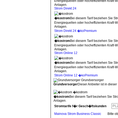
Energiequellen oder hocheffizienten Kraft
Anlagen.
Strom Direkt 24
�kostrom
Bei diesem Tarif beziehen Sie St
Energiequellen oder hocheffizienten Kraft
Anlagen.
Strom Direkt 24 �koPremium
�kostrom
Bei diesem Tarif beziehen Sie St
Energiequellen oder hocheffizienten Kraft
Anlagen.
Strom Online 12
�kostrom
Bei diesem Tarif beziehen Sie St
Energiequellen oder hocheffizienten Kraft
Anlagen.
Strom Online 12 �koPremium
Grundversorger
Grundversorger
Dieser Anbieter ist in dieser
�kostrom
�kostrom
Bei diesem Tarif beziehen Sie St
Anlagen.
Stromtarife f�r Gesch�ftskunden
Mainova Strom Business Classic
Bitte 