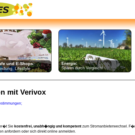
ufe und E-Shops:
Energie:
Sparen durch Vergleich!
eidung, Lifestyle
on mit Verivox
estimmungen;
ber�t Sie
kostenfrei, unabh�ngig und kompetent
zum Stromanbieterwechsel. F�r
en anfordern oder sich direkt online anmelden.