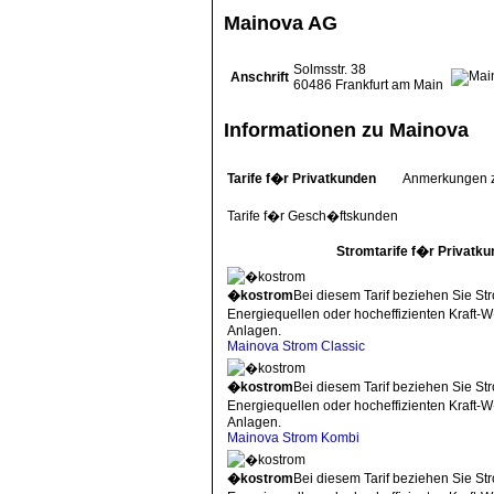
Mainova AG
Solmsstr. 38
Anschrift
60486
Frankfurt am Main
Informationen zu Mainova
Tarife f�r Privatkunden
Anmerkungen 
Tarife f�r Gesch�ftskunden
Stromtarife f�r Privatk
�kostrom
Bei diesem Tarif beziehen Sie St
Energiequellen oder hocheffizienten Kraft
Anlagen.
Mainova Strom Classic
�kostrom
Bei diesem Tarif beziehen Sie St
Energiequellen oder hocheffizienten Kraft
Anlagen.
Mainova Strom Kombi
�kostrom
Bei diesem Tarif beziehen Sie St