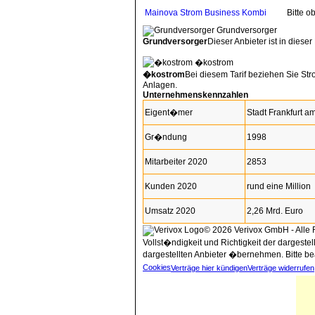
Mainova Strom Business Kombi
Bitte 
Grundversorger
Grundversorger
Dieser Anbieter ist in dieser
�kostrom
�kostrom
Bei diesem Tarif beziehen Sie St
Anlagen.
Unternehmenskennzahlen
Eigent�mer
Stadt Frankfurt a
Gr�ndung
1998
Mitarbeiter 2020
2853
Kunden 2020
rund eine Million
Umsatz 2020
2,26 Mrd. Euro
© 2026 Verivox GmbH - Alle 
Vollst�ndigkeit und Richtigkeit der dargeste
dargestellten Anbieter �bernehmen. Bitte be
Cookies
Verträge hier kündigen
Verträge widerrufen