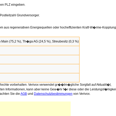
oben PLZ eingeben.
 Postleitzahl Grundversorger.
rom aus regenerativen Energiequellen oder hocheffizienten Kraft-W�rme-Kopplung
m Main (75,2 %), Th�ga AG (24,5 %), Streubesitz (0,3 %)
Rechte vorbehalten. Verivox verwendet gr��tm�gliche Sorgfalt auf Aktualit�t,
llten Informationen, kann aber keine Gew�hr f�r diese oder die Leistungsf�higkei
achten Sie die
AGB
und
Datenschutzbestimmungen
von Verivox.