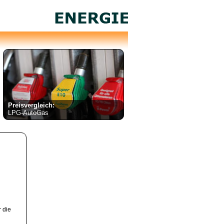
Preisvergleich:
LPG-AutoGas
 die