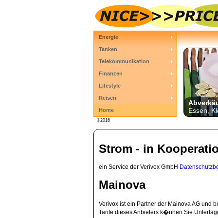
Energie
Tanken
Telekommunikation
Finanzen
Lifestyle
Reisen
Abverkä
Essen, Kl
Home
©2016
Strom - in Kooperati
ein Service der Verivox GmbH
Datenschutzb
Mainova
Verivox ist ein Partner der Mainova AG und 
Tarife dieses Anbieters k�nnen Sie Unterlag