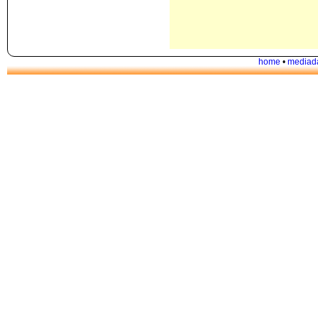
home
•
mediad