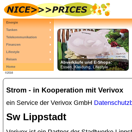
Energie
Tanken
Telekommunikation
Finanzen
Lifestyle
Reisen
Abverkäufe und E-Shops:
Essen, Kleidung, Lifestyle
Home
©2016
Strom - in Kooperation mit Verivox
ein Service der Verivox GmbH
Datenschutz
Sw Lippstadt
Verivox ist ein Partner der Stadtwerke Lip