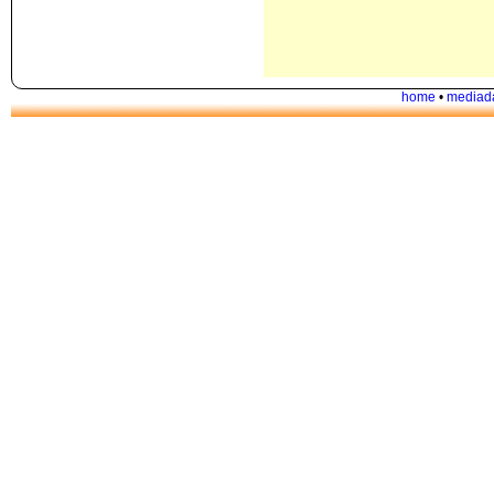
home
•
mediad