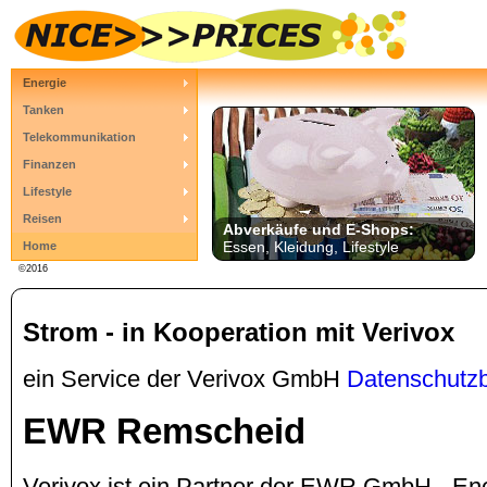
Energie
Tanken
Telekommunikation
Finanzen
Lifestyle
Reisen
Abverkäufe und E-Shops:
Essen, Kleidung, Lifestyle
Home
©2016
Strom - in Kooperation mit Verivox
ein Service der Verivox GmbH
Datenschutz
EWR Remscheid
Verivox ist ein Partner der EWR GmbH - En