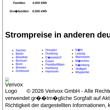
Familien
4.000 kWh
Gro�familien
6.000 kWh
Strompreise in anderen de
K�ln
Dresden
Aachen
Duisburg
Leipzig
Berlin
Mannheim
Bielefeld
D�sseldorf
Bochum
M�nchen
Essen
Bonn
Frankfurt/Main
N�rnberg
Bremen
Hamburg
Stuttgart
Dortmund
Hannover
Wuppertal
© 2026 Verivox GmbH - Alle Rechte
verwendet gr��tm�gliche Sorgfalt auf Aktu
Richtigkeit der dargestellten Informationen